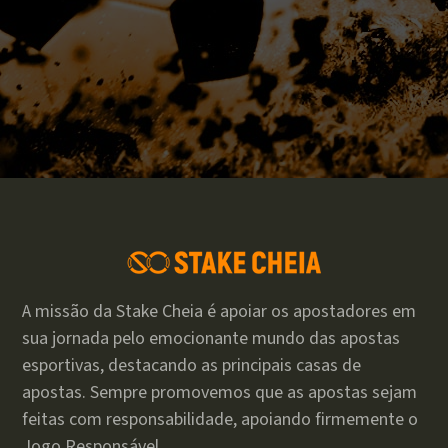
A missão da Stake Cheia é apoiar os apostadores em
sua jornada pelo emocionante mundo das apostas
esportivas, destacando as principais casas de
apostas. Sempre promovemos que as apostas sejam
feitas com responsabilidade, apoiando firmemente o
Jogo Responsável.