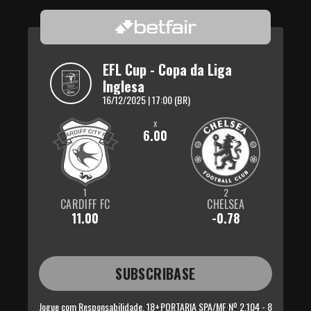
EFL Cup - Copa da Liga 
Inglesa
16/12/2025 | 17:00 (BR)
x
6.00
1
2
CARDIFF FC
CHELSEA
11.00
-0.78
SUBSCRIBASE
Jogue com Responsabilidade, 18+
PORTARIA SPA/MF Nº 2.104 - 8