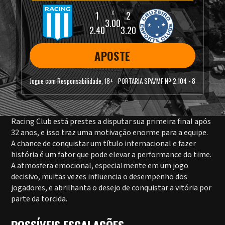
3.00
2.40
3.20
APOSTE
Jogue com Responsabilidade, 18+
PORTARIA SPA/MF Nº 2.104 - 8
Racing Club está prestes a disputar sua primeira final após
32 anos, e isso traz uma motivação enorme para a equipe.
A chance de conquistar um título internacional e fazer
história é um fator que pode elevar a performance do time.
A atmosfera emocional, especialmente em um jogo
decisivo, muitas vezes influencia o desempenho dos
jogadores, e abrilhanta o desejo de conquistar a vitória por
parte da torcida.