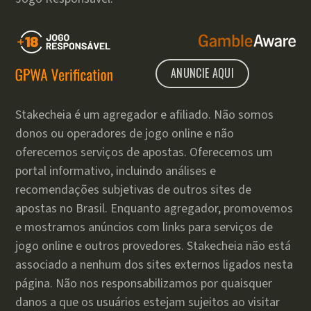
ANUNCIE AQUI
Stakecheia é um agregador e afiliado. Não somos
donos ou operadores de jogo online e não
oferecemos serviços de apostas. Oferecemos um
portal informativo, incluindo análises e
recomendações subjetivas de outros sites de
apostas no Brasil. Enquanto agregador, promovemos
e mostramos anúncios com links para serviços de
jogo online e outros provedores. Stakecheia não está
associado a nenhum dos sites externos ligados nesta
página. Não nos responsabilizamos por quaisquer
danos a que os usuários estejam sujeitos ao visitar