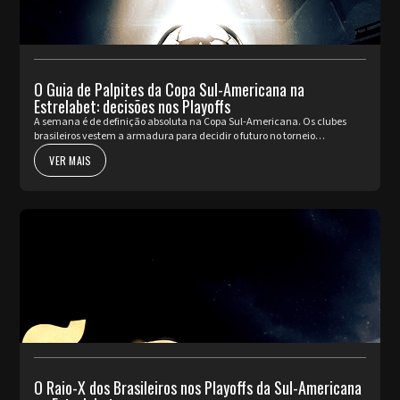
O Guia de Palpites da Copa Sul-Americana na
Estrelabet: decisões nos Playoffs
A semana é de definição absoluta na Copa Sul-Americana. Os clubes
brasileiros vestem a armadura para decidir o futuro no torneio
internacional diante da sua torcida, valendo a cobiçada vaga nas oi...
VER MAIS
O Raio-X dos Brasileiros nos Playoffs da Sul-Americana