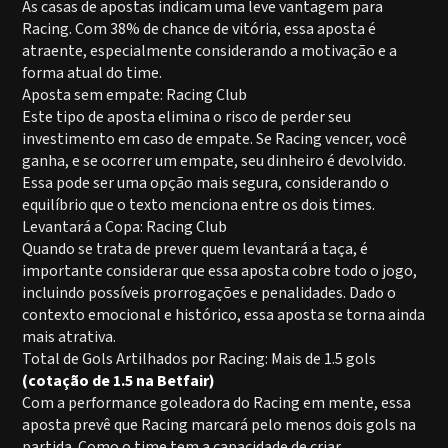
As casas de apostas indicam uma leve vantagem para
Racing. Com 38% de chance de vitória, essa aposta é
atraente, especialmente considerando a motivação e a
forma atual do time.
Aposta sem empate: Racing Club
Este tipo de aposta elimina o risco de perder seu
investimento em caso de empate. Se Racing vencer, você
ganha, e se ocorrer um empate, seu dinheiro é devolvido.
Essa pode ser uma opção mais segura, considerando o
equilíbrio que o texto menciona entre os dois times.
Levantará a Copa: Racing Club
Quando se trata de prever quem levantará a taça, é
importante considerar que essa aposta cobre todo o jogo,
incluindo possíveis prorrogações e penalidades. Dado o
contexto emocional e histórico, essa aposta se torna ainda
mais atrativa.
Total de Gols Artilhados por Racing: Mais de 1.5 gols
(cotação de 1.5 na Betfair)
Com a performance goleadora do Racing em mente, essa
aposta prevê que Racing marcará pelo menos dois gols na
partida. Como o time tem a capacidade de criar