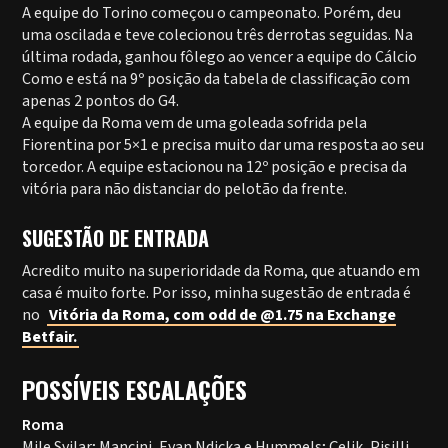
A equipe do Torino começou o campeonato. Porém, deu
uma oscilada e teve colecionou três derrotas seguidas. Na
última rodada, ganhou fôlego ao vencer a equipe do Cálcio
Como e está na 9º posição da tabela de classificação com
apenas 2 pontos do G4.
A equipe da Roma vem de uma goleada sofrida pela
Fiorentina por 5×1 e precisa muito dar uma resposta ao seu
torcedor. A equipe estacionou na 12º posição e precisa da
vitória para não distanciar do pelotão da frente.
SUGESTÃO DE ENTRADA
Acredito muito na superioridade da Roma, que atuando em
casa é muito forte. Por isso, minha sugestão de entrada é
no
Vitória da Roma, com odd de @1.75 na Exchange
Betfair.
POSSÍVEIS ESCALAÇÕES
Roma
Mile Svilar; Mancini, Evan Ndicka e Hummels; Çelik, Pisilli,