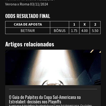
Verona x Roma 03/11/2024
ODDS RESULTADO FINAL
CASA DE APOSTA
1
X
2
BETFAIR
BÔNUS
1.75
4.00
5.50
Artigos relacionados
O Guia de Palpites da Copa Sul-Americana na
Estrelabet: decisões nos Playoffs
A semana é de definição absoluta na Copa Sul-Americana. Os clubes