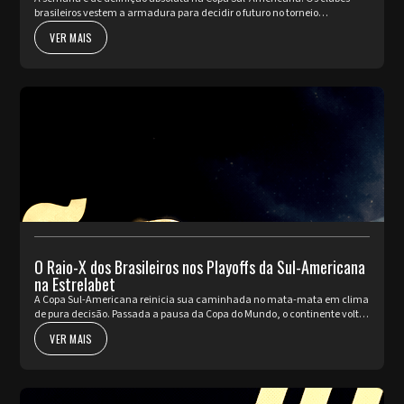
brasileiros vestem a armadura para decidir o futuro no torneio
internacional diante da sua torcida, valendo a cobiçada vaga nas oi...
VER MAIS
O Raio-X dos Brasileiros nos Playoffs da Sul-Americana
na Estrelabet
A Copa Sul-Americana reinicia sua caminhada no mata-mata em clima
de pura decisão. Passada a pausa da Copa do Mundo, o continente volta
a pulsar com as partidas de ida da fase de Playoffs. Quatro rep...
VER MAIS