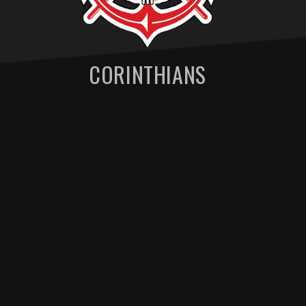
CORINTHIANS
MENU DE NAVEGAÇAO
São Bernardo palpite – 27/01
Corinthians palpite – 27/01
Prováveis escalações de São Bernardo x
Corinthians palpite - 27/01
Artigos relacionados
Ver más