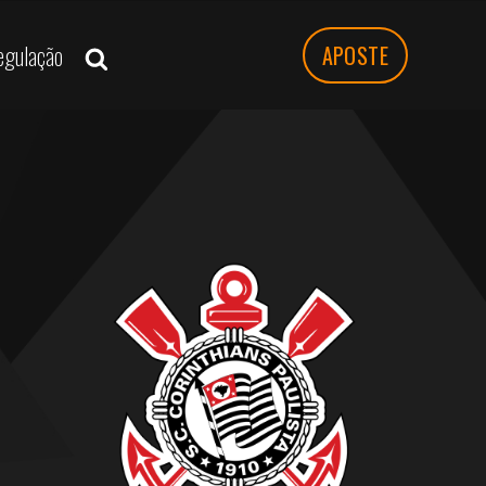
egulação
APOSTE