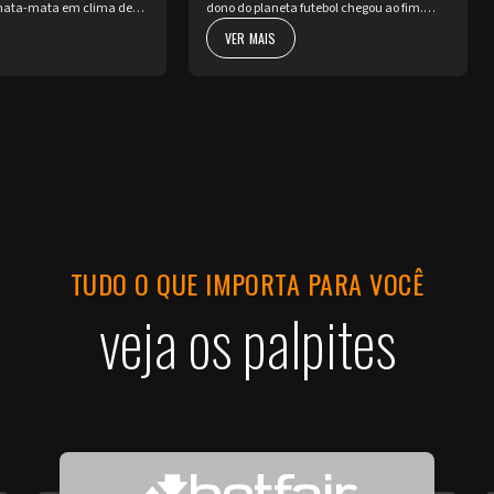
ata-mata em clima de
dono do planeta futebol chegou ao fim.
ssada a pausa da Copa do
Neste domingo, 19 de julho, a Copa do
VER MAIS
nte volta a pulsar com as
Mundo da FIFA 2026™ apresenta o seu ato
a fase de Playoffs. Quatro
mais nobre e aguardado. Argentina e
Espa...
TUDO O QUE IMPORTA PARA VOCÊ
veja os palpites