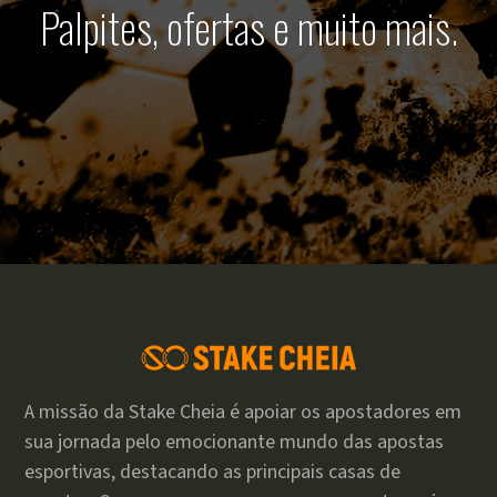
Palpites, ofertas e muito mais.
A missão da Stake Cheia é apoiar os apostadores em
sua jornada pelo emocionante mundo das apostas
esportivas, destacando as principais casas de