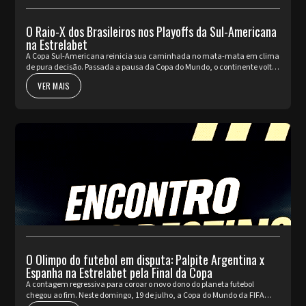
O Raio-X dos Brasileiros nos Playoffs da Sul-Americana
na Estrelabet
A Copa Sul-Americana reinicia sua caminhada no mata-mata em clima
de pura decisão. Passada a pausa da Copa do Mundo, o continente volta
a pulsar com as partidas de ida da fase de Playoffs. Quatro rep...
VER MAIS
O Olimpo do futebol em disputa: Palpite Argentina x
Espanha na Estrelabet pela Final da Copa
A contagem regressiva para coroar o novo dono do planeta futebol
chegou ao fim. Neste domingo, 19 de julho, a Copa do Mundo da FIFA