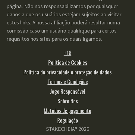
página. Não nos responsabilizamos por quaisquer
danos a que os usuários estejam sujeitos ao visitar
estes links. A nossa afiliação poderá resultar numa
comissão caso um usuário qualifique para certos
requisitos nos sites para os quais ligamos.
+18
Politica de Cookies
Política de privacidade e proteção de dados
Termos e Condições
Jogo Responsável
Sobre Nos
Metodos de pagamento
Regulação
STAKECHEIA® 2026