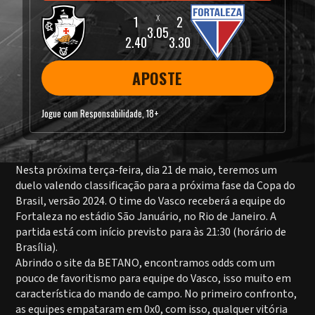
3.05
2.40
3.30
APOSTE
Jogue com Responsabilidade, 18+
Nesta próxima terça-feira, dia 21 de maio, teremos um
duelo valendo classificação para a próxima fase da Copa do
Brasil, versão 2024. O time do Vasco receberá a equipe do
Fortaleza no estádio São Januário, no Rio de Janeiro. A
partida está com início previsto para às 21:30 (horário de
Brasília).
Abrindo o site da BETANO, encontramos odds com um
pouco de favoritismo para equipe do Vasco, isso muito em
característica do mando de campo. No primeiro confronto,
as equipes empataram em 0x0, com isso, qualquer vitória