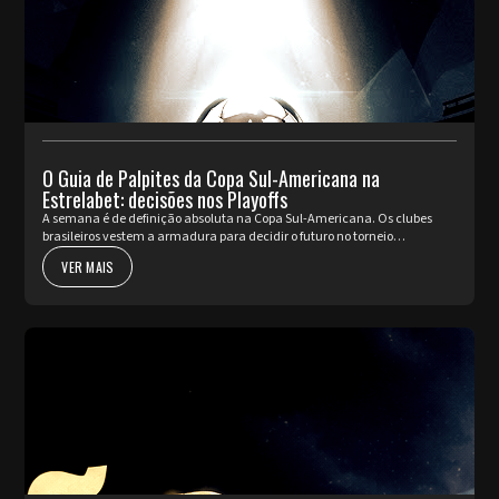
O Guia de Palpites da Copa Sul-Americana na
Estrelabet: decisões nos Playoffs
A semana é de definição absoluta na Copa Sul-Americana. Os clubes
brasileiros vestem a armadura para decidir o futuro no torneio
internacional diante da sua torcida, valendo a cobiçada vaga nas oi...
VER MAIS