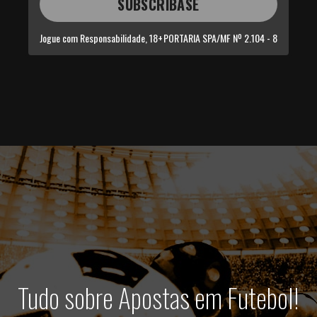
SUBSCRIBASE
Jogue com Responsabilidade, 18+
PORTARIA SPA/MF Nº 2.104 - 8
Tudo sobre Apostas em Futebol!