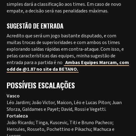
simples dará a classificação aos times. Em caso de novo
empate, a decisão será nas penalidades máximas.
SUGESTÃO DE ENTRADA
Acredito que será um jogo bastante disputado, e com
muitas trocas de superioridades e com ambos os times
explorando saídas rápidas em contra-ataque. Com isso, e
pelas características das equipes, minha sugestão de
entrada para a partida é no
Ambas Equipes Marcam, com
odd de @1.87 no site da BETANO.
POSSÍVEIS ESCALAÇÕES
Vasco
Léo Jardim; João Victor, Maicon, Léo e Lucas Piton; Juan
Sforza, Galdames e Payet; David, Rossi e Vegetti.
Fortaleza
João Ricardo; Tinga, Kuscevic, Titi e Bruno Pacheco;
Hercules, Rosseto, Pochettino e Pikachu; Machuca e