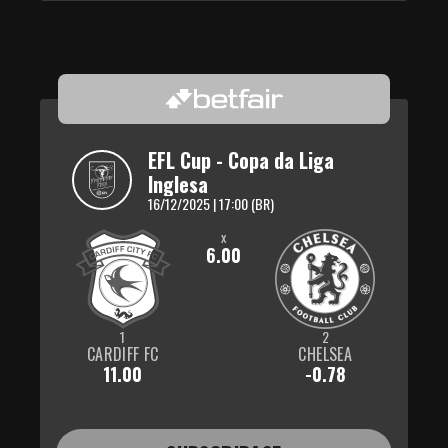
EFL Cup - Copa da Liga 
Inglesa
16/12/2025 | 17:00 (BR)
x
6.00
1
2
CARDIFF FC
CHELSEA
11.00
-0.78