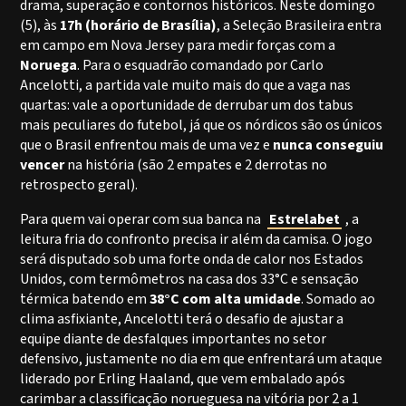
drama, superação e contornos históricos. Neste domingo
(5), às
17h (horário de Brasília)
, a Seleção Brasileira entra
em campo em Nova Jersey para medir forças com a
Noruega
. Para o esquadrão comandado por Carlo
Ancelotti, a partida vale muito mais do que a vaga nas
quartas: vale a oportunidade de derrubar um dos tabus
mais peculiares do futebol, já que os nórdicos são os únicos
que o Brasil enfrentou mais de uma vez e
nunca conseguiu
vencer
na história (são 2 empates e 2 derrotas no
retrospecto geral).
Para quem vai operar com sua banca na
Estrelabet
, a
leitura fria do confronto precisa ir além da camisa. O jogo
será disputado sob uma forte onda de calor nos Estados
Unidos, com termômetros na casa dos 33°C e sensação
térmica batendo em
38°C com alta umidade
. Somado ao
clima asfixiante, Ancelotti terá o desafio de ajustar a
equipe diante de desfalques importantes no setor
defensivo, justamente no dia em que enfrentará um ataque
liderado por Erling Haaland, que vem embalado após
carimbar a classificação norueguesa na vitória por 2 a 1