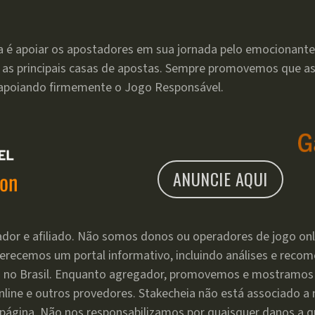
a é apoiar os apostadores em sua jornada pelo emocionant
 as principais casas de apostas. Sempre promovemos que as
 apoiando firmemente o Jogo Responsável.
ANUNCIE AQUI
dor e afiliado. Não somos donos ou operadores de jogo on
ferecemos um portal informativo, incluindo análises e reco
s no Brasil. Enquanto agregador, promovemos e mostramos 
online e outros provedores. Stakecheia não está associado a
 página. Não nos responsabilizamos por quaisquer danos a q