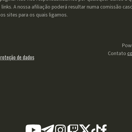
es links. A nossa afiliação poderá resultar numa comissão cas
nos sites para os quais ligamos.
Pow
Contato
c
 proteção de dados