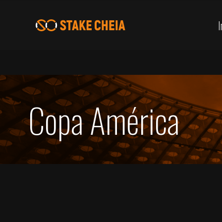
I
Copa América