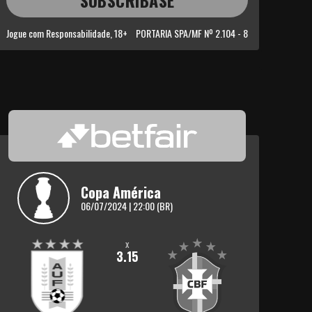
SUBSCRIBASE
Jogue com Responsabilidade, 18+
PORTARIA SPA/MF Nº 2.104 - 8
Copa América
06/07/2024 | 22:00 (BR)
x
3.15