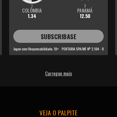
1
2
COLÔMBIA
PANAMÁ
1.34
12.50
SUBSCRIBASE
Jogue com Responsabilidade, 18+
PORTARIA SPA/MF Nº 2.104 - 8
Carregue mais
VEJA O PALPITE