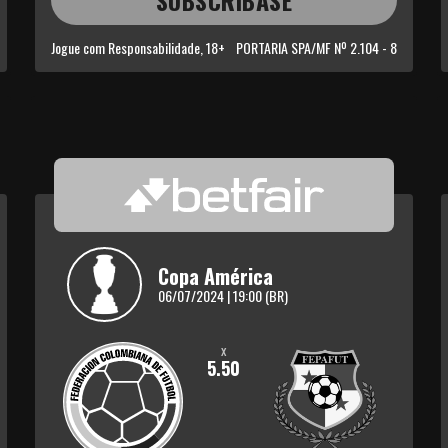
SUBSCRIBASE
Jogue com Responsabilidade, 18+
PORTARIA SPA/MF Nº 2.104 - 8
Copa América
06/07/2024 | 19:00 (BR)
x
5.50