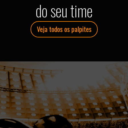
do seu time
Veja todos os palpites