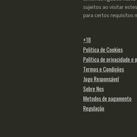
sujeitos ao visitar est
para certos requisitos 
+18
Politica de Cookies
Política de privacidade e
Termos e Condições
Jogo Responsável
Sobre Nos
Metodos de pagamento
Regulação