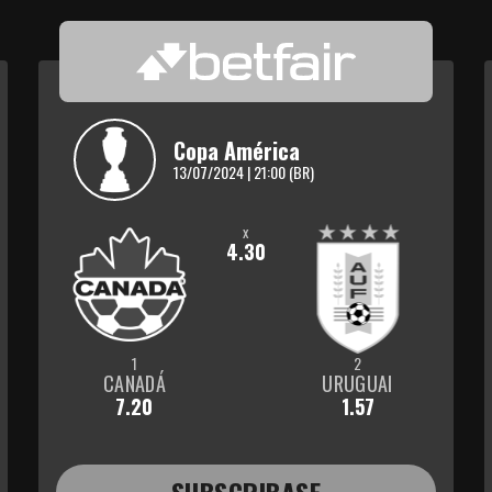
Copa América
13/07/2024 | 21:00 (BR)
x
4.30
1
2
CANADÁ
URUGUAI
7.20
1.57