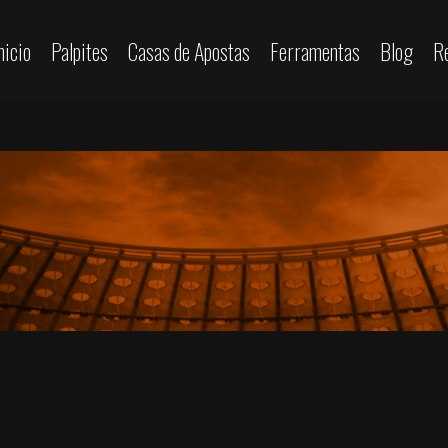
nicio
Palpites
Casas de Apostas
Ferramentas
Blog
R