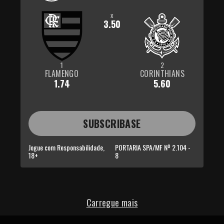
x
3.50
1
2
FLAMENGO
CORINTHIANS
1.74
5.60
SUBSCRIBASE
Jogue com Responsabilidade,
PORTARIA SPA/MF Nº 2.104 -
18+
8
Carregue mais