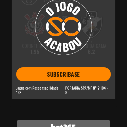
x
3.20
1
2
CORINTHIANS
VASCO DA GAMA
1.95
6.2
SUBSCRIBASE
Jogue com Responsabilidade,
PORTARIA SPA/MF Nº 2.104 -
18+
8