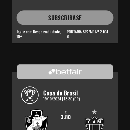
SUBSCRIBASE
Jogue com Responsabilidade,
PORTARIA SPA/MF Nº 2.104 -
18+
8
Copa do Brasil
19/10/2024 | 18:30 (BR)
x
3.80