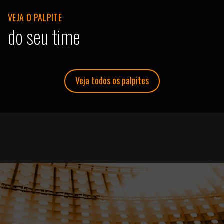
VEJA O PALPITE
do seu time
Veja todos os palpites