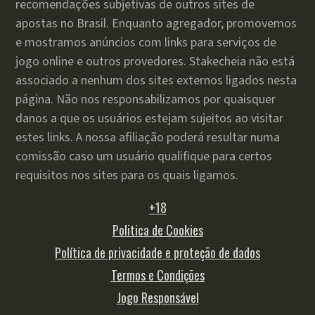
recomendações subjetivas de outros sites de
apostas no Brasil. Enquanto agregador, promovemos
e mostramos anúncios com links para serviços de
jogo online e outros provedores. Stakecheia não está
associado a nenhum dos sites externos ligados nesta
página. Não nos responsabilizamos por quaisquer
danos a que os usuários estejam sujeitos ao visitar
estes links. A nossa afiliação poderá resultar numa
comissão caso um usuário qualifique para certos
requisitos nos sites para os quais ligamos.
+18
Politica de Cookies
Política de privacidade e proteção de dados
Termos e Condições
Jogo Responsável