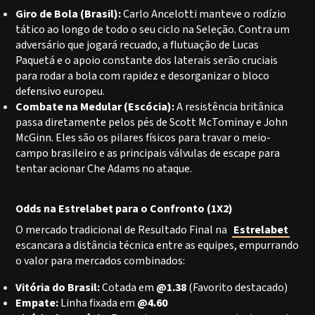
Giro de Bola (Brasil):
Carlo Ancelotti manteve o rodízio
tático ao longo de todo o seu ciclo na Seleção. Contra um
adversário que jogará recuado, a flutuação de Lucas
Paquetá e o apoio constante dos laterais serão cruciais
para rodar a bola com rapidez e desorganizar o bloco
defensivo europeu.
Combate na Medular (Escócia):
A resistência britânica
passa diretamente pelos pés de Scott McTominay e John
McGinn. Eles são os pilares físicos para travar o meio-
campo brasileiro e as principais válvulas de escape para
tentar acionar Che Adams no ataque.
Odds na Estrelabet para o Confronto (1X2)
O mercado tradicional de Resultado Final na
Estrelabet
escancara a distância técnica entre as equipes, empurrando
o valor para mercados combinados:
Vitória do Brasil:
Cotada em
@1.38
(Favorito destacado)
Empate:
Linha fixada em
@4.60