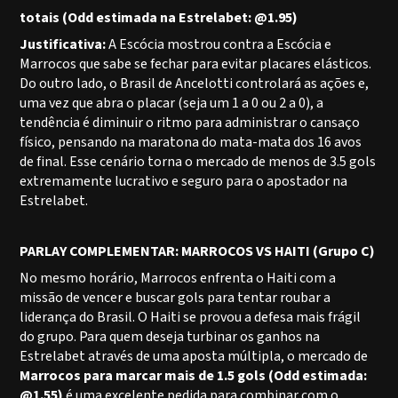
totais (Odd estimada na Estrelabet: @1.95)
Justificativa:
A Escócia mostrou contra a Escócia e
Marrocos que sabe se fechar para evitar placares elásticos.
Do outro lado, o Brasil de Ancelotti controlará as ações e,
uma vez que abra o placar (seja um 1 a 0 ou 2 a 0), a
tendência é diminuir o ritmo para administrar o cansaço
físico, pensando na maratona do mata-mata dos 16 avos
de final. Esse cenário torna o mercado de menos de 3.5 gols
extremamente lucrativo e seguro para o apostador na
Estrelabet.
PARLAY COMPLEMENTAR: MARROCOS VS HAITI (Grupo C)
No mesmo horário, Marrocos enfrenta o Haiti com a
missão de vencer e buscar gols para tentar roubar a
liderança do Brasil. O Haiti se provou a defesa mais frágil
do grupo. Para quem deseja turbinar os ganhos na
Estrelabet através de uma aposta múltipla, o mercado de
Marrocos para marcar mais de 1.5 gols (Odd estimada:
@1.55)
é uma excelente pedida para combinar com o