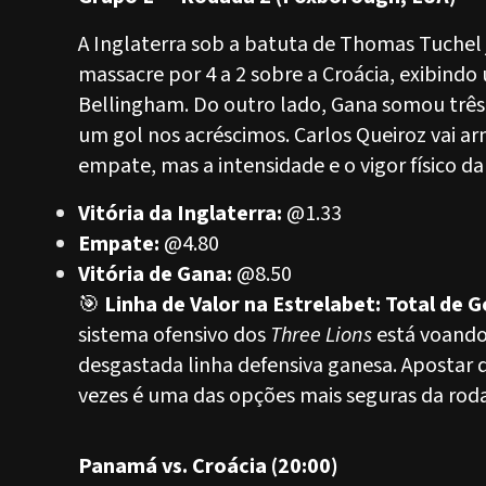
A Inglaterra sob a batuta de Thomas Tuchel ju
massacre por 4 a 2 sobre a Croácia, exibind
Bellingham. Do outro lado, Gana somou trê
um gol nos acréscimos. Carlos Queiroz vai a
empate, mas a intensidade e o vigor físico d
Vitória da Inglaterra:
@1.33
Empate:
@4.80
Vitória de Gana:
@8.50
🎯
Linha de Valor na Estrelabet: Total de G
sistema ofensivo dos
Three Lions
está voando 
desgastada linha defensiva ganesa. Apostar 
vezes é uma das opções mais seguras da rod
Panamá vs. Croácia (20:00)