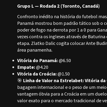
Grupo L — Rodada 2 (Toronto, Canadá)
Confronto inédito na história do futebol mas
Panamá mostrou bom padrão tático sob o c
poder de fogo na derrota por 1 a 0 para Gana
vezes contra os ingleses através de Baturin
etapa. Zlatko Dalic cogita colocar Ante Budim
área panamenha.
Vitória do Panamá:
@6.50
Empate:
@4.20
Vitória da Croácia:
@1.50
🎯
Linha de Valor na Estrelabet: Vitória da
bagagem internacional e o peso de um mei
vantagem óbvia para a Croácia em um duelo e
valor exato para o mercado tradicional de v