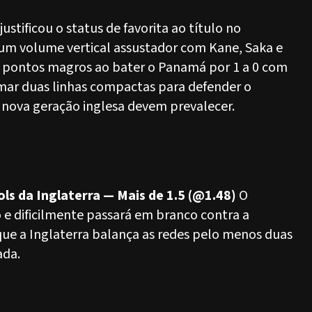
stificou o status de favorita ao título no
o um volume vertical assustador com Kane, Saka e
s pontos magros ao bater o Panamá por 1 a 0 com
rmar duas linhas compactas para defender o
a nova geração inglesa devem prevalecer.
ols da Inglaterra — Mais de 1.5 (@1.48)
O
e dificilmente passará em branco contra a
que a Inglaterra balança as redes pelo menos duas
ada.