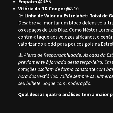
Empate:
@4.55
Vitória da RD Congo:
@8.10
🎯
Linha de Valor na Estrelabet: Total de 
Desabre vai montar um bloco defensivo ultr
os espaços de Luis Díaz. Como Néstor Lorenz
contra-ataque aos velozes africanos, o cenár
valorizando a odd para poucos gols na Estre
⚠️
Alerta de Responsabilidade: As odds da Es
previamente à jornada desta terça-feira. Em t
cotações oscilam de forma constante com bas
hora dos vestiários. Valide sempre os números 
seu bilhete. Jogue com moderação.
Qual dessas quatro análises tem a maior p