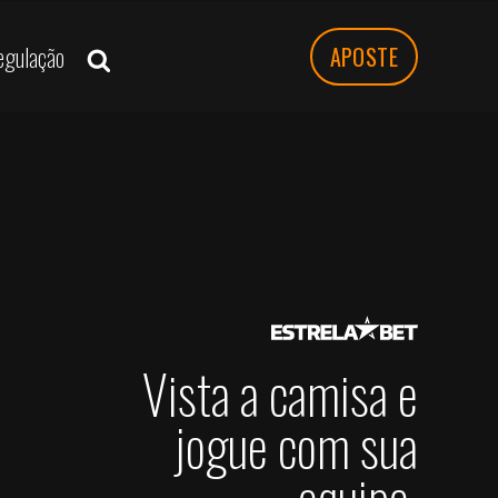
egulação
APOSTE
MENU DE NAVEGAÇAO
RAIO-X DAS COPTAÇÕES E TENDÊNCIAS
NA ESTRELABET
Vista a camisa e
jogue com sua