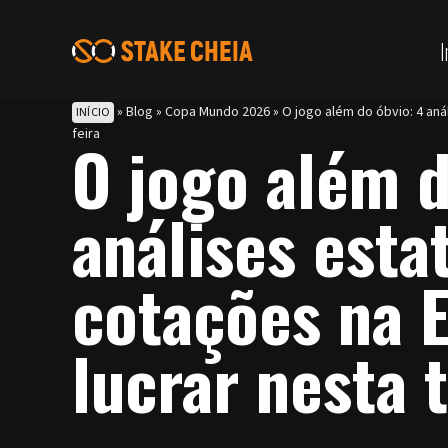
I
»
Blog
»
Copa Mundo 2026
»
O jogo além do óbvio: 4 aná
INÍCIO
feira
O jogo além d
análises estat
cotações na E
lucrar nesta 