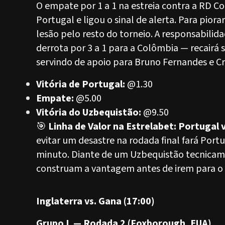
O empate por 1 a 1 na estreia contra a RD C
Portugal e ligou o sinal de alerta. Para piora
lesão pelo resto do torneio. A responsabilid
derrota por 3 a 1 para a Colômbia — recairá 
servindo de apoio para Bruno Fernandes e Cr
Vitória de Portugal:
@1.30
Empate:
@5.00
Vitória do Uzbequistão:
@9.50
🎯
Linha de Valor na Estrelabet: Portugal
evitar um desastre na rodada final fará Por
minuto. Diante de um Uzbequistão tecnicamen
construam a vantagem antes de irem para o v
Inglaterra vs. Gana (17:00)
Grupo L — Rodada 2 (Foxborough, EUA)