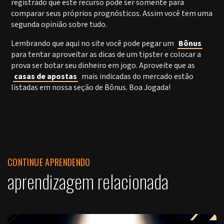
registrado que este recurso pode ser somente para
comparar seus próprios prognósticos. Assim você tem uma
segunda opinião sobre tudo.
Lembrando que aqui no site você pode pegar um
Bônus
para tentar aproveitar as dicas de um tipster e colocar a
prova ser botar seu dinheiro em jogo. Aproveite que as
casas de apostas
mais indicadas do mercado estão
listadas em nossa seção de Bônus. Boa Jogada!
CONTINUE APRENDENDO
aprendizagem relacionada