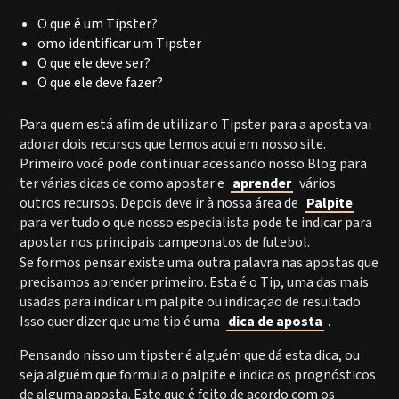
O que é um Tipster?
omo identificar um Tipster
O que ele deve ser?
O que ele deve fazer?
Para quem está afim de utilizar o Tipster para a aposta vai
adorar dois recursos que temos aqui em nosso site.
Primeiro você pode continuar acessando nosso Blog para
ter várias dicas de como apostar e
aprender
vários
outros recursos. Depois deve ir à nossa área de
Palpite
para ver tudo o que nosso especialista pode te indicar para
apostar nos principais campeonatos de futebol.
Se formos pensar existe uma outra palavra nas apostas que
precisamos aprender primeiro. Esta é o Tip, uma das mais
usadas para indicar um palpite ou indicação de resultado.
Isso quer dizer que uma tip é uma
dica de aposta
.
Pensando nisso um tipster é alguém que dá esta dica, ou
seja alguém que formula o palpite e indica os prognósticos
de alguma aposta. Este que é feito de acordo com os