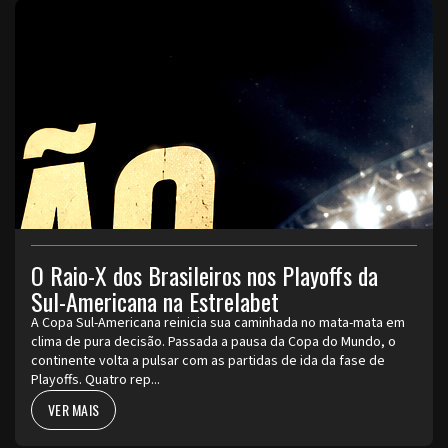
O Raio-X dos Brasileiros nos Playoffs da
Sul-Americana na Estrelabet
A Copa Sul-Americana reinicia sua caminhada no mata-mata em
clima de pura decisão. Passada a pausa da Copa do Mundo, o
continente volta a pulsar com as partidas de ida da fase de
Playoffs. Quatro rep...
VER MAIS