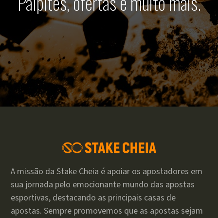
Palpites, ofertas e muito mais.
A missão da Stake Cheia é apoiar os apostadores em
sua jornada pelo emocionante mundo das apostas
esportivas, destacando as principais casas de
apostas. Sempre promovemos que as apostas sejam