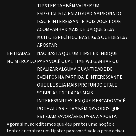
TIPSTER TAMBÉM VAI SER UM
ESPECIALISTA EM ALGUM CAMPEONATO.
ISSO É INTERESSANTE POIS VOCÊ PODE
ACOMPANHAR MAIS DE UM QUE SEJA
MUITO ESPECÍFICO NAS LIGAS QUE DESEJA
APOSTAR
ENTRADAS
NÃO BASTA QUE UM TIPSTER INDIQUE
NO MERCADO
PARA VOCÊ QUAL TIME VAI GANHAR OU
REALIZAR ALGUMA QUANTIDADE DE
EVENTOS NA PARTIDA. É INTERESSANTE
QUE ELE SEJA MAIS PROFUNDO E FALE
SOBRE AS ENTRADAS MAIS
INTERESSANTES, EM QUE MERCADO VOCÊ
PODE ATUAR E TAMBÉM NAS ODDS QUE
ESTEJAM FAVORÁVEIS PARA A APOSTA
Agora sim, acreditamos que deu pra ter uma noção e
tentar encontrar um tipster para você. Vale a pena deixar