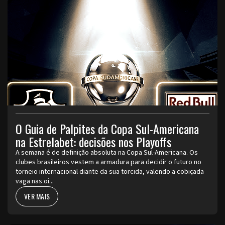
O Guia de Palpites da Copa Sul-Americana
na Estrelabet: decisões nos Playoffs
A semana é de definição absoluta na Copa Sul-Americana. Os
clubes brasileiros vestem a armadura para decidir o futuro no
torneio internacional diante da sua torcida, valendo a cobiçada
vaga nas oi...
VER MAIS