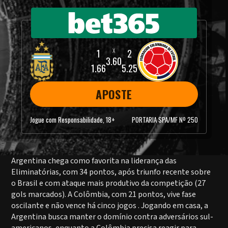
3.60
1.66
5.25
APOSTE
Jogue com Responsabilidade, 18+
PORTARIA SPA/MF Nº 250
Argentina chega como favorita na liderança das
Eliminatórias, com 34 pontos, após triunfo recente sobre
o Brasil e com ataque mais produtivo da competição (27
gols marcados). A Colômbia, com 21 pontos, vive fase
oscilante e não vence há cinco jogos . Jogando em casa, a
Argentina busca manter o domínio contra adversários sul-