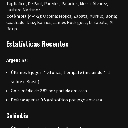
Tagliafico; De Paul, Paredes, Palacios; Messi, Álvarez,
Lautaro Martínez.
Colômbia (4-4-2):
Ospina; Mojica, Zapata, Murillo, Borja;
Cuadrado, Díaz, Barrios, James Rodríguez; D. Zapata, M.
Borja..
Estatísticas Recentes
Argentina:
Últimos 5 jogos: 4 vitórias, 1 empate (incluindo 4–1
sobre o Brasil)
Gols: média de 2.83 por partida em casa
Defesa: apenas 0.5 gol sofrido por jogo em casa
Colômbia: