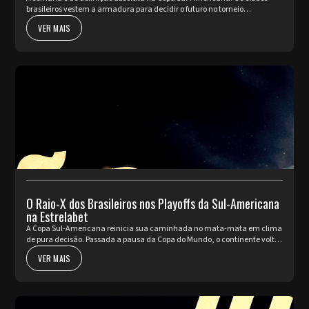
brasileiros vestem a armadura para decidir o futuro no torneio
internacional diante da sua torcida, valendo a cobiçada vaga nas oi...
VER MAIS
O Raio-X dos Brasileiros nos Playoffs da Sul-Americana
na Estrelabet
A Copa Sul-Americana reinicia sua caminhada no mata-mata em clima
de pura decisão. Passada a pausa da Copa do Mundo, o continente volta
a pulsar com as partidas de ida da fase de Playoffs. Quatro rep...
VER MAIS