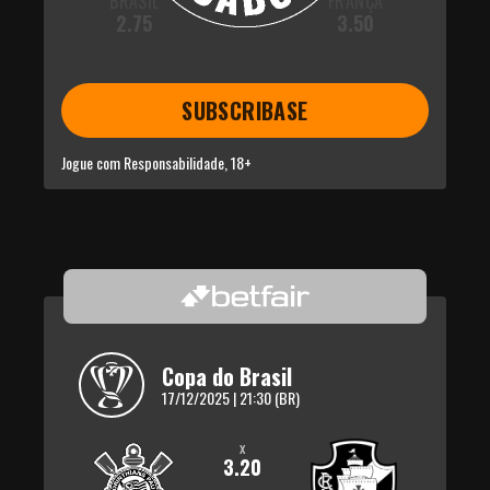
BRASIL
FRANÇA
2.75
3.50
SUBSCRIBASE
Jogue com Responsabilidade, 18+
Copa do Brasil
17/12/2025 | 21:30 (BR)
x
3.20