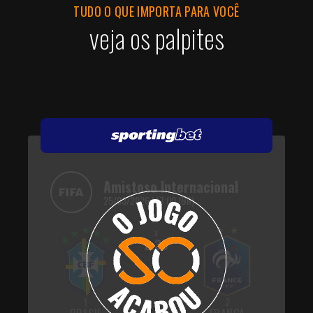
TUDO O QUE IMPORTA PARA VOCÊ
veja os palpites
Amistoso Internacional
25/03/2026 | 17:00 (BR)
x
2.30
1
2