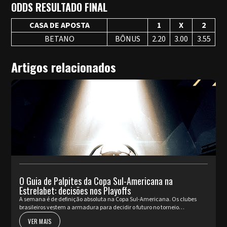
ODDS RESULTADO FINAL
CASA DE APOSTA
1
X
2
BETANO
BÔNUS
2.20
3.00
3.55
Artigos relacionados
O Guia de Palpites da Copa Sul-Americana na
Estrelabet: decisões nos Playoffs
A semana é de definição absoluta na Copa Sul-Americana. Os clubes
brasileiros vestem a armadura para decidir o futuro no torneio
internacional diante da sua torcida, valendo a cobiçada vaga nas oi...
VER MAIS