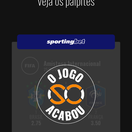
veja os palpites
Amistoso Internacional
25/03/2026 | 17:00 (BR)
x
2.30
1
2
BRASIL
FRANÇA
2.75
3.50