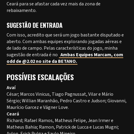
Ceará para se afastar cada vez mais da zona de
rebaixamento.
SUGESTÃO DE ENTRADA
Com isso, acredito que será um jogo bastante disputado e
aberto. Com ambas equipes explorando jogadas aéreas e
de lado de campo. Pelas características do jogo, minha
sugestão de entrada é no
Ambas Equipes Marcam, com
odd de @2.02 no site da BETANO.
POSSÍVEIS ESCALAÇÕES
Avaí
César; Marcos Vinicus, Tiago Pagnussat, Vilar e Mário
Sérgio; Willian Maranhão, Pedro Castro e Judson; Giovanni,
Maurício Garcez e Vágner Love.
Ceará
Richard; Rafael Ramos, Matheus Felipe, Jean Irmer e
Matheus Bahia; Ramon, Patrick de Lucca e Lucas Mugni;
Aylon, Erick Pulga e Saulo Mineiro.