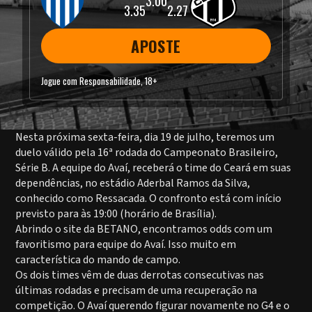
3.00
3.35
2.27
APOSTE
Jogue com Responsabilidade, 18+
Nesta próxima sexta-feira, dia 19 de julho, teremos um
duelo válido pela 16ª rodada do Campeonato Brasileiro,
Série B. A equipe do Avaí, receberá o time do Ceará em suas
dependências, no estádio Aderbal Ramos da Silva,
conhecido como Ressacada. O confronto está com início
previsto para às 19:00 (horário de Brasília).
Abrindo o site da BETANO, encontramos odds com um
favoritismo para equipe do Avaí. Isso muito em
característica do mando de campo.
Os dois times vêm de duas derrotas consecutivas nas
últimas rodadas e precisam de uma recuperação na
competição. O Avaí querendo figurar novamente no G4 e o