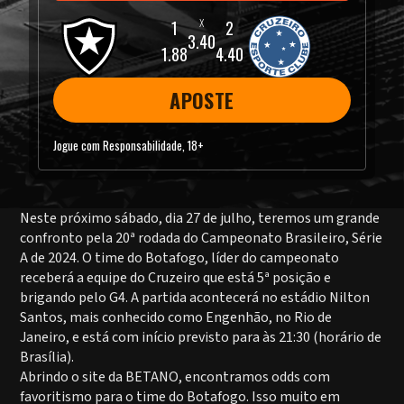
3.40
1.88
4.40
APOSTE
Jogue com Responsabilidade, 18+
Neste próximo sábado, dia 27 de julho, teremos um grande
confronto pela 20ª rodada do Campeonato Brasileiro, Série
A de 2024. O time do Botafogo, líder do campeonato
receberá a equipe do Cruzeiro que está 5ª posição e
brigando pelo G4. A partida acontecerá no estádio Nilton
Santos, mais conhecido como Engenhão, no Rio de
Janeiro, e está com início previsto para às 21:30 (horário de
Brasília).
Abrindo o site da BETANO, encontramos odds com
favoritismo para o time do Botafogo. Isso muito em