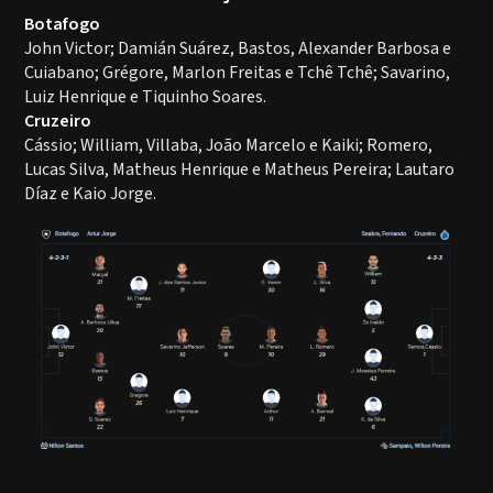
Botafogo
John Victor; Damián Suárez, Bastos, Alexander Barbosa e
Cuiabano; Grégore, Marlon Freitas e Tchê Tchê; Savarino,
Luiz Henrique e Tiquinho Soares.
Cruzeiro
Cássio; William, Villaba, João Marcelo e Kaiki; Romero,
Lucas Silva, Matheus Henrique e Matheus Pereira; Lautaro
Díaz e Kaio Jorge.