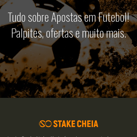
Tudo sobre Apostas em Futebol!
Palpites, ofertas e muito mais.