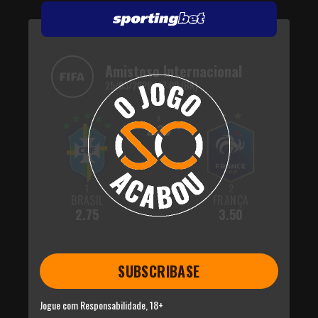
Amistoso Internacional
25/03/2026 | 17:00 (BR)
x
2.30
1
2
BRASIL
FRANÇA
2.75
3.50
SUBSCRIBASE
Jogue com Responsabilidade, 18+