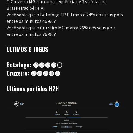
O Cruzeiro MG tem uma sequência de 3 vitórias na
Brasileirão Série A.
Você sabia que o Botafogo FR RJ marca 24% dos seus gols
entre os minutos 46-60?
Você sabia que o Cruzeiro MG marca 26% dos seus gols
entre os minutos 76-90?
ULTIMOS 5 JOGOS
Botafogo: 🟢🟢🟢🟢⚪
Cruzeiro: 🟢🟢🟢🔴🟢
Ultimos partidos H2H