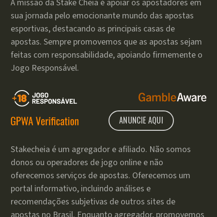
A missão da Stake Cheia é apoiar os apostadores em
sua jornada pelo emocionante mundo das apostas
esportivas, destacando as principais casas de
apostas. Sempre promovemos que as apostas sejam
feitas com responsabilidade, apoiando firmemente o
Jogo Responsável.
ANUNCIE AQUI
Stakecheia é um agregador e afiliado. Não somos
donos ou operadores de jogo online e não
oferecemos serviços de apostas. Oferecemos um
portal informativo, incluindo análises e
recomendações subjetivas de outros sites de
apostas no Brasil. Enquanto agregador, promovemos