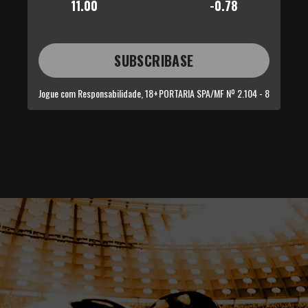
11.00
-0.78
SUBSCRIBASE
Jogue com Responsabilidade, 18+
PORTARIA SPA/MF Nº 2.104 - 8