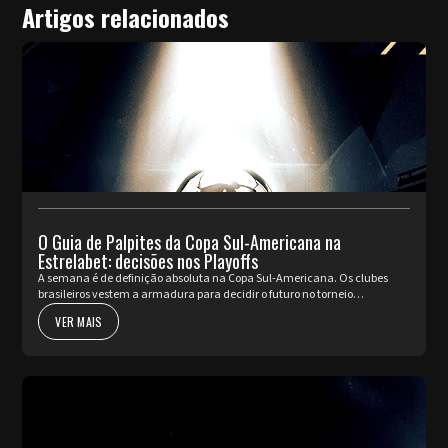
Artigos relacionados
O Guia de Palpites da Copa Sul-Americana na
Estrelabet: decisões nos Playoffs
A semana é de definição absoluta na Copa Sul-Americana. Os clubes
brasileiros vestem a armadura para decidir o futuro no torneio
internacional diante da sua torcida, valendo a cobiçada vaga nas oi...
VER MAIS