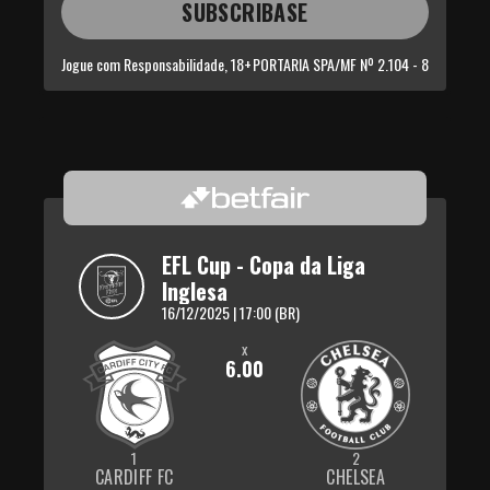
SUBSCRIBASE
Jogue com Responsabilidade, 18+
PORTARIA SPA/MF Nº 2.104 - 8
EFL Cup - Copa da Liga 
Inglesa
16/12/2025 | 17:00 (BR)
x
6.00
1
2
CARDIFF FC
CHELSEA