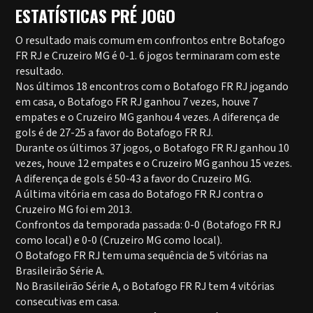
ESTATÍSTICAS PRÉ JOGO
O resultado mais comum em confrontos entre Botafogo
FR RJ e Cruzeiro MG é 0-1. 6 jogos terminaram com este
resultado.
Nos últimos 18 encontros com o Botafogo FR RJ jogando
em casa, o Botafogo FR RJ ganhou 7 vezes, houve 7
empates e o Cruzeiro MG ganhou 4 vezes. A diferença de
gols é de 27-25 a favor do Botafogo FR RJ.
Durante os últimos 37 jogos, o Botafogo FR RJ ganhou 10
vezes, houve 12 empates e o Cruzeiro MG ganhou 15 vezes.
A diferença de gols é 50-43 a favor do Cruzeiro MG.
A última vitória em casa do Botafogo FR RJ contra o
Cruzeiro MG foi em 2013.
Confrontos da temporada passada: 0-0 (Botafogo FR RJ
como local) e 0-0 (Cruzeiro MG como local).
O Botafogo FR RJ tem uma sequência de 5 vitórias na
Brasileirão Série A.
No Brasileirão Série A, o Botafogo FR RJ tem 4 vitórias
consecutivas em casa.