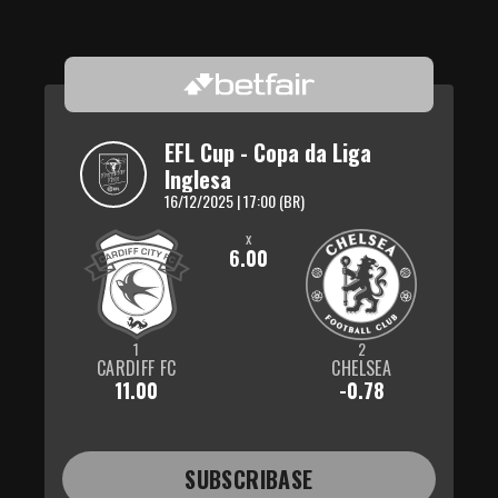
EFL Cup - Copa da Liga 
Inglesa
16/12/2025 | 17:00 (BR)
x
6.00
1
2
CARDIFF FC
CHELSEA
11.00
-0.78
SUBSCRIBASE