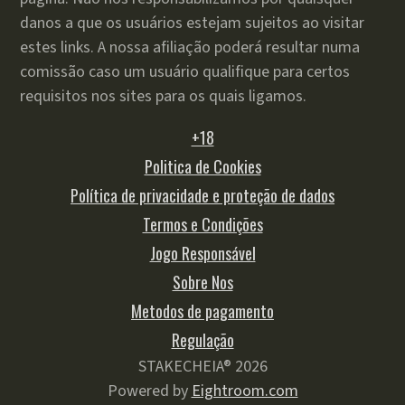
danos a que os usuários estejam sujeitos ao visitar
estes links. A nossa afiliação poderá resultar numa
comissão caso um usuário qualifique para certos
requisitos nos sites para os quais ligamos.
+18
Politica de Cookies
Política de privacidade e proteção de dados
Termos e Condições
Jogo Responsável
Sobre Nos
Metodos de pagamento
Regulação
STAKECHEIA® 2026
Powered by
Eightroom.com