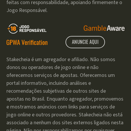
feitas com responsabilidade, apoiando firmemente o
Jogo Responsável.
ANUNCIE AQUI
Stakecheia é um agregador e afiliado. Não somos
donos ou operadores de jogo online e não
oferecemos serviços de apostas. Oferecemos um
portal informativo, incluindo análises e
recomendações subjetivas de outros sites de
apostas no Brasil. Enquanto agregador, promovemos
e mostramos anúncios com links para serviços de
jogo online e outros provedores. Stakecheia não está
associado a nenhum dos sites externos ligados nesta
página. Não nos responsabilizamos por quaisquer