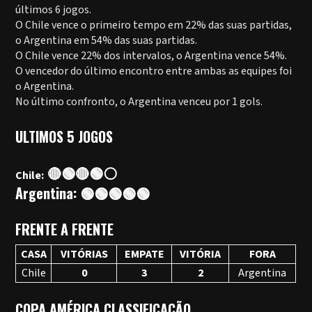
últimos 6 jogos.
O Chile vence o primeiro tempo em 22% das suas partidas,
o Argentina em 54% das suas partidas.
O Chile vence 22% dos intervalos, o Argentina vence 54%.
O vencedor do último encontro entre ambas as equipes foi
o Argentina.
No último confronto, o Argentina venceu por 1 gols.
ULTIMOS 5 JOGOS
🔴🟢🔴🟢⚪
Chile:
Argentina: 🟢🟢🟢🟢🟢
FRENTE A FRENTE
CASA
VITÓRIAS
EMPATE
VITÓRIA
FORA
Chile
0
3
2
Argentina
COPA AMÉRICA CLASSIFICAÇÃO