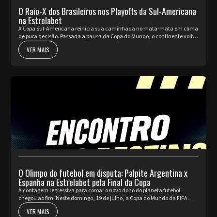
O Raio-X dos Brasileiros nos Playoffs da Sul-Americana
na Estrelabet
A Copa Sul-Americana reinicia sua caminhada no mata-mata em clima
de pura decisão. Passada a pausa da Copa do Mundo, o continente volta
a pulsar com as partidas de ida da fase de Playoffs. Quatro rep...
VER MAIS
O Olimpo do futebol em disputa: Palpite Argentina x
Espanha na Estrelabet pela Final da Copa
A contagem regressiva para coroar o novo dono do planeta futebol
chegou ao fim. Neste domingo, 19 de julho, a Copa do Mundo da FIFA
2026™ apresenta o seu ato mais nobre e aguardado. Argentina e Espa...
VER MAIS