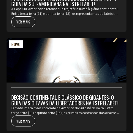
GUIA DA SUL-AMERICANA NA ESTRELABET!
A Copa Sul-Americana retoma sua trajetória rumo à glória continental.
Entre terça-feira (11) e quinta-feira (13), os representantes do futebol
brasileiro iniciam os confrontos de ida das oitavas d...
VER MAIS
NOVO
DECISÃO CONTINENTAL E CLÁSSICO DE GIGANTES: O
GUIA DAS OITAVAS DA LIBERTADORES NA ESTRELABET!
O mata-mata mais cobiçado da América do Sul está de volta. Entre
terça-feira (11) e quinta-feira (13), os primeiros confrontos das oitavas de
final da Copa Libertadores prometem incendiar os está...
VER MAIS