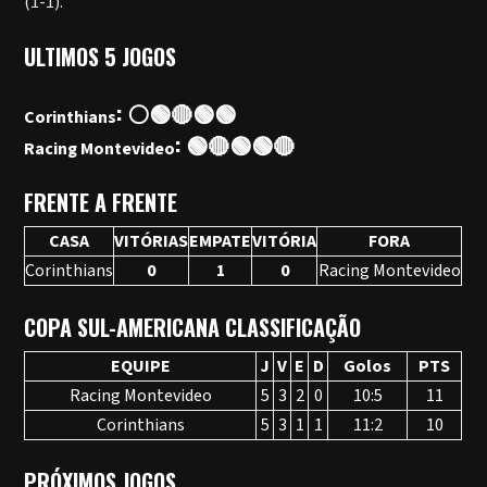
(1-1).
ULTIMOS 5 JOGOS
: ⚪🟢🔴🟢🟢
Corinthians
: 🟢🔴🟢🟢🔴
Racing Montevideo
FRENTE A FRENTE
CASA
VITÓRIAS
EMPATE
VITÓRIA
FORA
Corinthians
0
1
0
Racing Montevideo
COPA SUL-AMERICANA CLASSIFICAÇÃO
EQUIPE
J
V
E
D
Golos
PTS
Racing Montevideo
5
3
2
0
10:5
11
Corinthians
5
3
1
1
11:2
10
PRÓXIMOS JOGOS