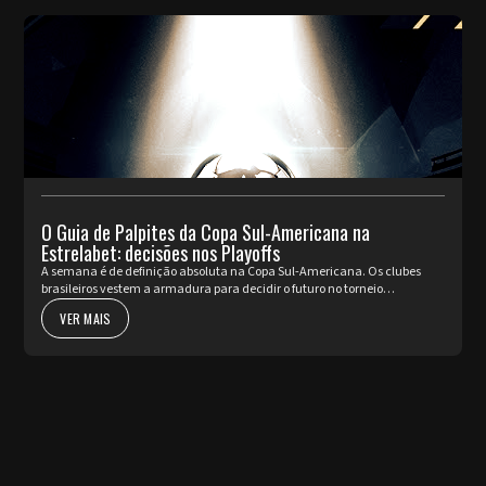
O Guia de Palpites da Copa Sul-Americana na
Estrelabet: decisões nos Playoffs
A semana é de definição absoluta na Copa Sul-Americana. Os clubes
brasileiros vestem a armadura para decidir o futuro no torneio
internacional diante da sua torcida, valendo a cobiçada vaga nas oi...
VER MAIS