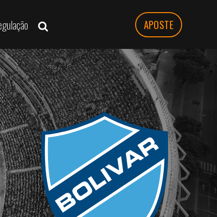
egulação
APOSTE