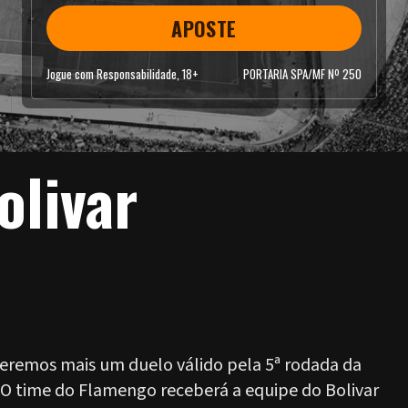
APOSTE
Jogue com Responsabilidade, 18+
PORTARIA SPA/MF Nº 250
olivar
 teremos mais um duelo válido pela 5ª rodada da
. O time do Flamengo receberá a equipe do Bolivar