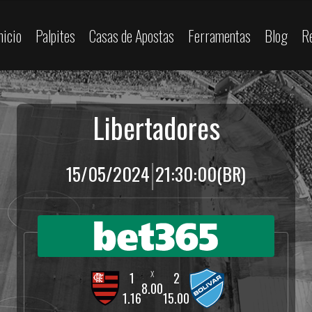
nicio
Palpites
Casas de Apostas
Ferramentas
Blog
R
Libertadores
|
15/05/2024
21:30:00
(BR)
8.00
1.16
15.00