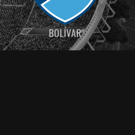
BOLÍVAR
MENU DE NAVEGAÇAO
POSSÍVEIS ESCALAÇÕES
ESTATÍSTICAS PRÉ JOGO
Artigos relacionados