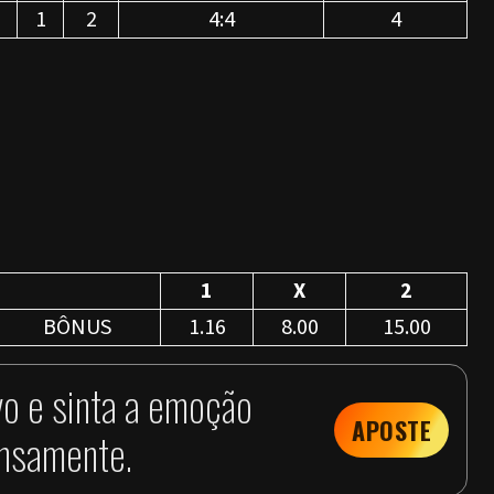
1
2
4:4
4
1
X
2
BÔNUS
1.16
8.00
15.00
vo e sinta a emoção
APOSTE
ensamente.