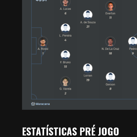
ESTATÍSTICAS PRÉ JOGO