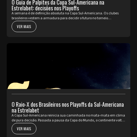
O Guia de Palpites da Copa Sul-Americana na
Estrelabet: decisões nos Playoffs
A semana é de definição absoluta na Copa Sul-Americana. Os clubes
brasileiros vestem a armadura para decidir o futuro no torneio
internacional diante da sua torcida, valendo a cobiçada vaga nas oi...
VER MAIS
O Raio-X dos Brasileiros nos Playoffs da Sul-Americana
na Estrelabet
A Copa Sul-Americana reinicia sua caminhada no mata-mata em clima
de pura decisão. Passada a pausa da Copa do Mundo, o continente volta
a pulsar com as partidas de ida da fase de Playoffs. Quatro rep...
VER MAIS