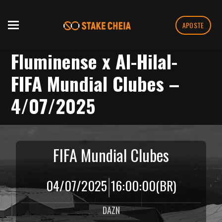
APOSTE
Fluminense x Al-Hilal-
FIFA Mundial Clubes –
4/07/2025
FIFA Mundial Clubes
|
04/07/2025
16:00:00
(BR)
DAZN