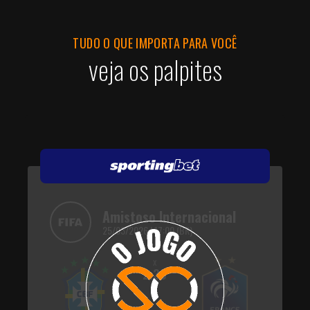
TUDO O QUE IMPORTA PARA VOCÊ
veja os palpites
Amistoso Internacional
25/03/2026 | 17:00 (BR)
x
2.30