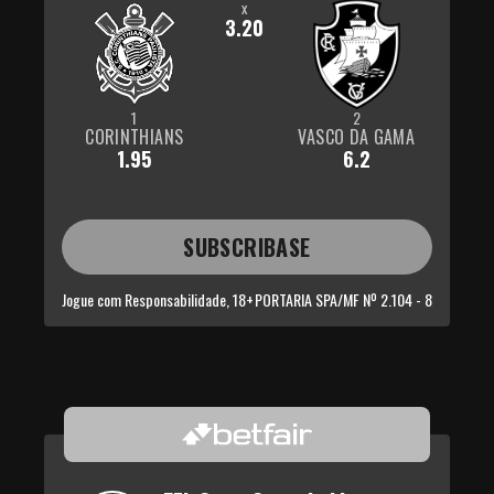
x
3.20
1
2
CORINTHIANS
VASCO DA GAMA
1.95
6.2
SUBSCRIBASE
Jogue com Responsabilidade, 18+
PORTARIA SPA/MF Nº 2.104 - 8