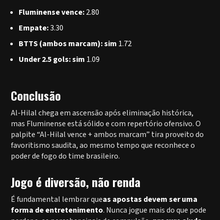
Fluminense vence:
2.80
Empate:
3.30
BTTS (ambos marcam): sim
1.72
Under 2.5 gols: sim
1.09
Conclusão
Al-Hilal chega em ascensão após eliminação histórica,
mas Fluminense está sólido e com repertório ofensivo. O
palpite “Al-Hilal vence + ambos marcam” tira proveito do
favoritismo saudita, ao mesmo tempo que reconhece o
poder de fogo do time brasileiro.
Jogo é diversão, não renda
É fundamental lembrar que
as apostas devem ser uma
forma de entretenimento
. Nunca jogue mais do que pode