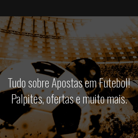
Tudo sobre Apostas em Futebol!
Palpites, ofertas e muito mais.