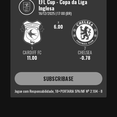
EFL Cup - Copa da Liga 
Inglesa
16/12/2025 | 17:00 (BR)
x
6.00
1
2
CARDIFF FC
CHELSEA
11.00
-0.78
SUBSCRIBASE
Jogue com Responsabilidade, 18+
PORTARIA SPA/MF Nº 2.104 - 8