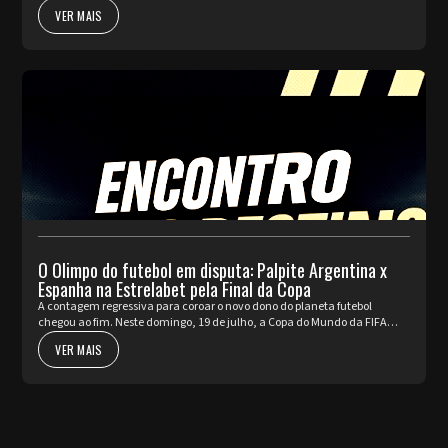
a pulsar com as partidas de ida da fase de Playoffs. Quatro rep...
VER MAIS
O Olimpo do futebol em disputa: Palpite Argentina x
Espanha na Estrelabet pela Final da Copa
A contagem regressiva para coroar o novo dono do planeta futebol
chegou ao fim. Neste domingo, 19 de julho, a Copa do Mundo da FIFA
2026™ apresenta o seu ato mais nobre e aguardado. Argentina e Espa...
VER MAIS