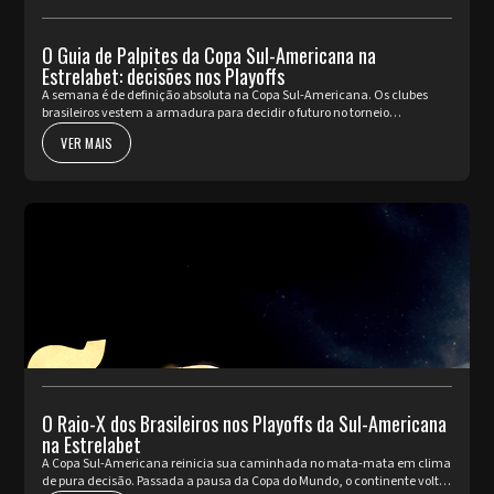
O Guia de Palpites da Copa Sul-Americana na
Estrelabet: decisões nos Playoffs
A semana é de definição absoluta na Copa Sul-Americana. Os clubes
brasileiros vestem a armadura para decidir o futuro no torneio
internacional diante da sua torcida, valendo a cobiçada vaga nas oi...
VER MAIS
O Raio-X dos Brasileiros nos Playoffs da Sul-Americana
na Estrelabet
A Copa Sul-Americana reinicia sua caminhada no mata-mata em clima
de pura decisão. Passada a pausa da Copa do Mundo, o continente volta