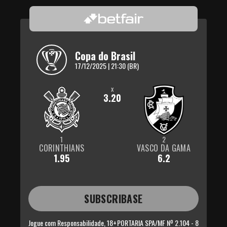
Copa do Brasil
17/12/2025 | 21:30 (BR)
x
3.20
1
2
CORINTHIANS
VASCO DA GAMA
1.95
6.2
SUBSCRIBASE
Jogue com Responsabilidade, 18+
PORTARIA SPA/MF Nº 2.104 - 8