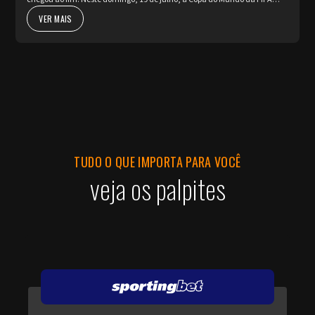
2026™ apresenta o seu ato mais nobre e aguardado. Argentina e Espa...
VER MAIS
TUDO O QUE IMPORTA PARA VOCÊ
veja os palpites