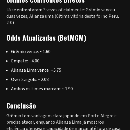
Já se enfrentaram 3 vezes oficialmente: Grêmio venceu
duas vezes, Alianza uma (última vitória desta foi no Peru,
2‑0)
Odds Atualizadas (BetMGM)
Grêmio vence: ~ 1.60
Empate: ~ 4.00
Alianza Lima vence: ~ 5.75
Over 2.5 gols: ~ 2.08
Ambos os times marcam: ~ 1.90
Conclusão
Grêmio tem vantagem clara jogando em Porto Alegre e
precisa atacar, enquanto Alianza Lima já mostrou
eficiência ofensiva e capacidade de marcar até fora de casa.