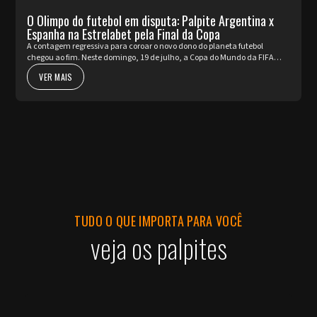
O Olimpo do futebol em disputa: Palpite Argentina x
Espanha na Estrelabet pela Final da Copa
A contagem regressiva para coroar o novo dono do planeta futebol
chegou ao fim. Neste domingo, 19 de julho, a Copa do Mundo da FIFA
2026™ apresenta o seu ato mais nobre e aguardado. Argentina e Espa...
VER MAIS
TUDO O QUE IMPORTA PARA VOCÊ
veja os palpites