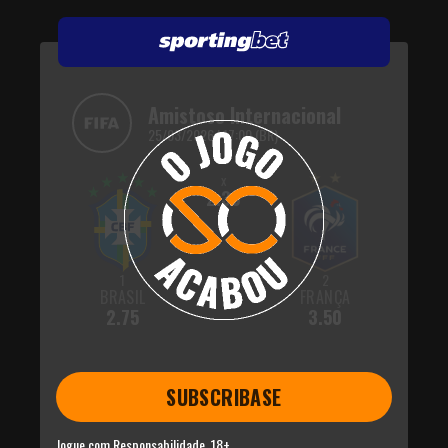
Amistoso Internacional
25/03/2026 | 17:00 (BR)
x
2.30
1
2
BRASIL
FRANÇA
2.75
3.50
SUBSCRIBASE
Jogue com Responsabilidade, 18+