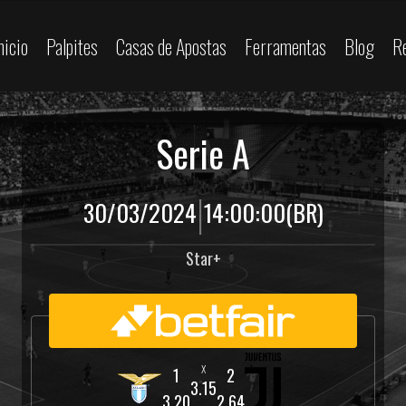
nicio
Palpites
Casas de Apostas
Ferramentas
Blog
R
Serie A
|
30/03/2024
14:00:00
(BR)
Star+
3.15
3.20
2.64