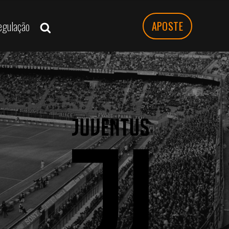
egulação
APOSTE