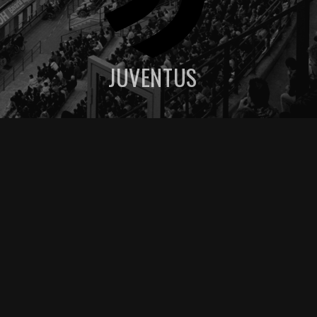
JUVENTUS
MENU DE NAVEGAÇAO
Lazio palpite - 30/03
Juventus palpite – 30/03
Prováveis escalações de Lazio x Juventus -
palpite - 30/03
Artigos relacionados
Ver más