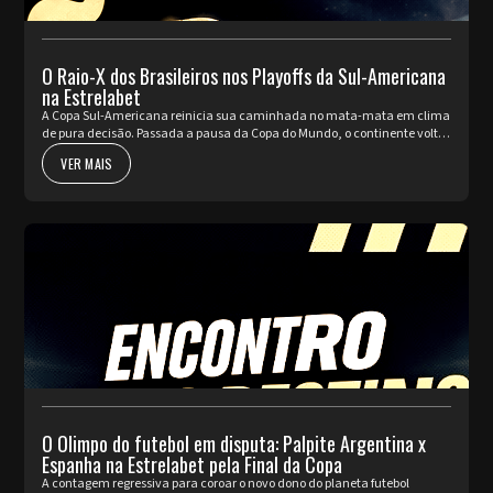
O Raio-X dos Brasileiros nos Playoffs da Sul-Americana
na Estrelabet
A Copa Sul-Americana reinicia sua caminhada no mata-mata em clima
de pura decisão. Passada a pausa da Copa do Mundo, o continente volta
a pulsar com as partidas de ida da fase de Playoffs. Quatro rep...
VER MAIS
O Olimpo do futebol em disputa: Palpite Argentina x
Espanha na Estrelabet pela Final da Copa
A contagem regressiva para coroar o novo dono do planeta futebol