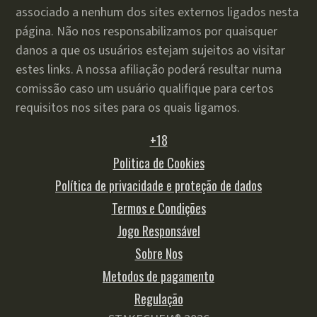
associado a nenhum dos sites externos ligados nesta
página. Não nos responsabilizamos por quaisquer
danos a que os usuários estejam sujeitos ao visitar
estes links. A nossa afiliação poderá resultar numa
comissão caso um usuário qualifique para certos
requisitos nos sites para os quais ligamos.
+18
Politica de Cookies
Política de privacidade e proteção de dados
Termos e Condições
Jogo Responsável
Sobre Nos
Metodos de pagamento
Regulação