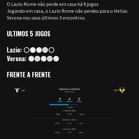
O Lazio Rome não perde em casa há 9 jogos
Jogando em casa, o Lazio Rome não perdeu para o Hellas
Verona nos seus últimos 3 encontros.
ULTIMOS 5 JOGOS
Lazio: ⚪🟢🟢🔴⚪
Verona: 🟢🔴🟢🔴🟢
FRENTE A FRENTE