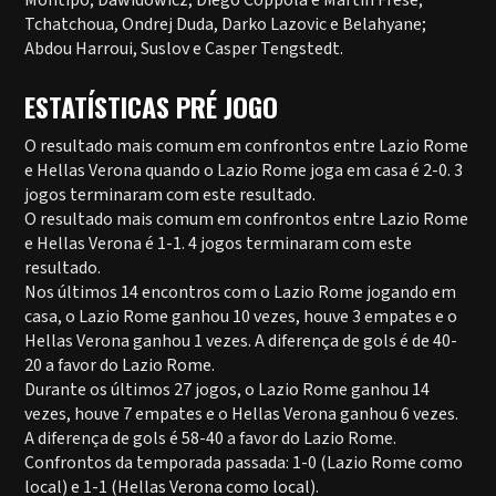
Montipo; Dawidowicz, Diego Coppola e Martin Frese;
Tchatchoua, Ondrej Duda, Darko Lazovic e Belahyane;
Abdou Harroui, Suslov e Casper Tengstedt.
ESTATÍSTICAS PRÉ JOGO
O resultado mais comum em confrontos entre Lazio Rome
e Hellas Verona quando o Lazio Rome joga em casa é 2-0. 3
jogos terminaram com este resultado.
O resultado mais comum em confrontos entre Lazio Rome
e Hellas Verona é 1-1. 4 jogos terminaram com este
resultado.
Nos últimos 14 encontros com o Lazio Rome jogando em
casa, o Lazio Rome ganhou 10 vezes, houve 3 empates e o
Hellas Verona ganhou 1 vezes. A diferença de gols é de 40-
20 a favor do Lazio Rome.
Durante os últimos 27 jogos, o Lazio Rome ganhou 14
vezes, houve 7 empates e o Hellas Verona ganhou 6 vezes.
A diferença de gols é 58-40 a favor do Lazio Rome.
Confrontos da temporada passada: 1-0 (Lazio Rome como
local) e 1-1 (Hellas Verona como local).