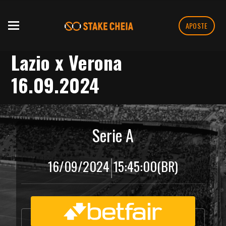
APOSTE
Lazio x Verona
16.09.2024
Serie A
|
16/09/2024
15:45:00
(BR)