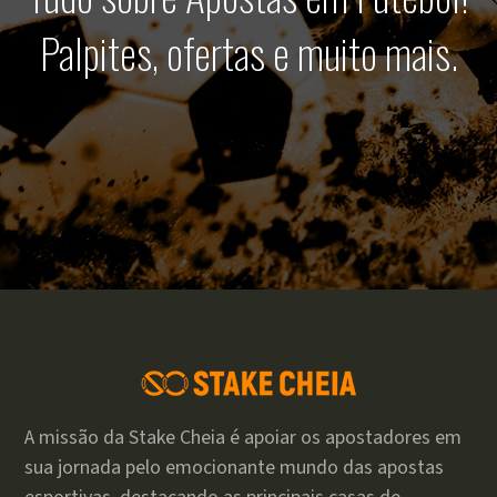
Palpites, ofertas e muito mais.
A missão da Stake Cheia é apoiar os apostadores em
sua jornada pelo emocionante mundo das apostas