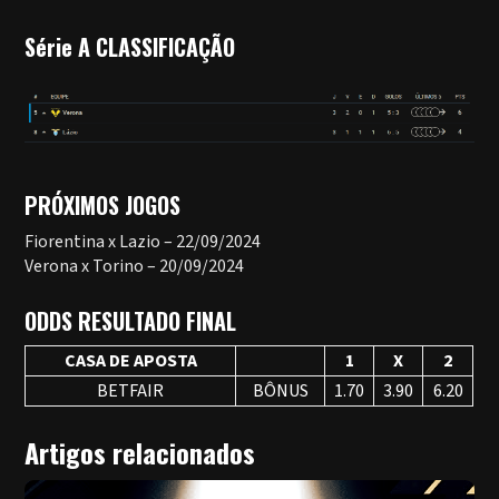
Série A CLASSIFICAÇÃO
PRÓXIMOS JOGOS
Fiorentina x Lazio – 22/09/2024
Verona x Torino – 20/09/2024
ODDS RESULTADO FINAL
CASA DE APOSTA
1
X
2
BETFAIR
BÔNUS
1.70
3.90
6.20
Artigos relacionados