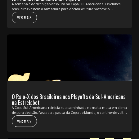
A semana é de definição absoluta na Copa Sul-Americana. Os clubes
brasileiros vestem a armadura para decidir o futuro no torneio
internacional diante da sua torcida, valendo a cobiçada vaga nas oi...
VER MAIS
O Raio-X dos Brasileiros nos Playoffs da Sul-Americana
na Estrelabet
A Copa Sul-Americana reinicia sua caminhada no mata-mata em clima
de pura decisão. Passada a pausa da Copa do Mundo, o continente volta
a pulsar com as partidas de ida da fase de Playoffs. Quatro rep...
VER MAIS