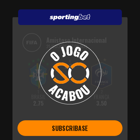
Amistoso Internacional
25/03/2026 | 17:00 (BR)
x
2.30
1
2
BRASIL
FRANÇA
2.75
3.50
SUBSCRIBASE