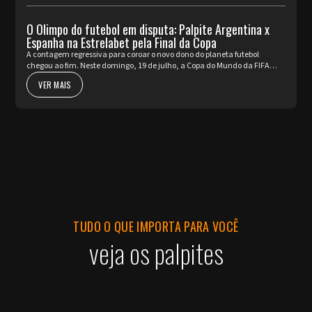
O Olimpo do futebol em disputa: Palpite Argentina x
Espanha na Estrelabet pela Final da Copa
A contagem regressiva para coroar o novo dono do planeta futebol
chegou ao fim. Neste domingo, 19 de julho, a Copa do Mundo da FIFA
2026™ apresenta o seu ato mais nobre e aguardado. Argentina e Espa...
VER MAIS
TUDO O QUE IMPORTA PARA VOCÊ
veja os palpites