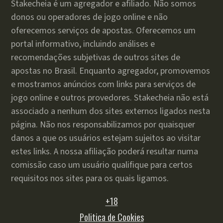
Stakecheia é um agregador e afiliado. Não somos
donos ou operadores de jogo online e não
oferecemos serviços de apostas. Oferecemos um
portal informativo, incluindo análises e
recomendações subjetivas de outros sites de
apostas no Brasil. Enquanto agregador, promovemos
e mostramos anúncios com links para serviços de
jogo online e outros provedores. Stakecheia não está
associado a nenhum dos sites externos ligados nesta
página. Não nos responsabilizamos por quaisquer
danos a que os usuários estejam sujeitos ao visitar
estes links. A nossa afiliação poderá resultar numa
comissão caso um usuário qualifique para certos
requisitos nos sites para os quais ligamos.
+18
Politica de Cookies