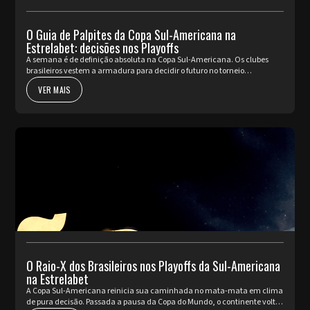
O Guia de Palpites da Copa Sul-Americana na
Estrelabet: decisões nos Playoffs
A semana é de definição absoluta na Copa Sul-Americana. Os clubes
brasileiros vestem a armadura para decidir o futuro no torneio
internacional diante da sua torcida, valendo a cobiçada vaga nas oi...
VER MAIS
O Raio-X dos Brasileiros nos Playoffs da Sul-Americana
na Estrelabet
A Copa Sul-Americana reinicia sua caminhada no mata-mata em clima
de pura decisão. Passada a pausa da Copa do Mundo, o continente volta