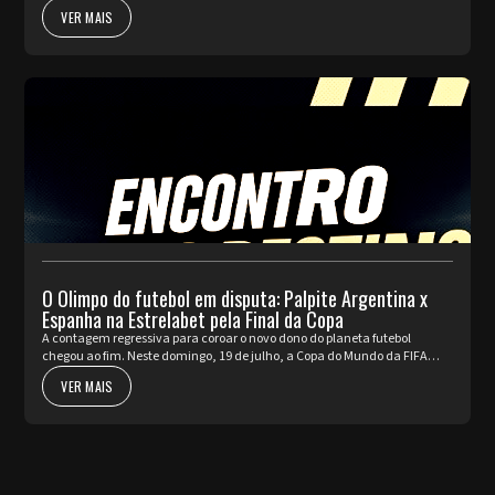
a pulsar com as partidas de ida da fase de Playoffs. Quatro rep...
VER MAIS
O Olimpo do futebol em disputa: Palpite Argentina x
Espanha na Estrelabet pela Final da Copa
A contagem regressiva para coroar o novo dono do planeta futebol
chegou ao fim. Neste domingo, 19 de julho, a Copa do Mundo da FIFA
2026™ apresenta o seu ato mais nobre e aguardado. Argentina e Espa...
VER MAIS