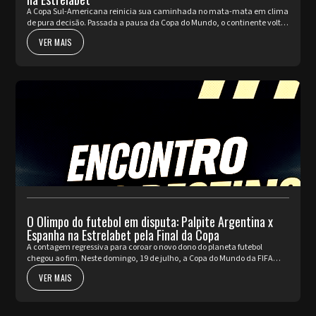
A Copa Sul-Americana reinicia sua caminhada no mata-mata em clima
de pura decisão. Passada a pausa da Copa do Mundo, o continente volta
a pulsar com as partidas de ida da fase de Playoffs. Quatro rep...
VER MAIS
O Olimpo do futebol em disputa: Palpite Argentina x
Espanha na Estrelabet pela Final da Copa
A contagem regressiva para coroar o novo dono do planeta futebol
chegou ao fim. Neste domingo, 19 de julho, a Copa do Mundo da FIFA
2026™ apresenta o seu ato mais nobre e aguardado. Argentina e Espa...
VER MAIS