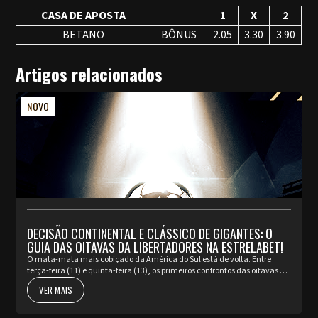
CASA DE APOSTA
1
X
2
BETANO
BÔNUS
2.05
3.30
3.90
Artigos relacionados
NOVO
DECISÃO CONTINENTAL E CLÁSSICO DE GIGANTES: O
GUIA DAS OITAVAS DA LIBERTADORES NA ESTRELABET!
O mata-mata mais cobiçado da América do Sul está de volta. Entre
terça-feira (11) e quinta-feira (13), os primeiros confrontos das oitavas de
final da Copa Libertadores prometem incendiar os está...
VER MAIS