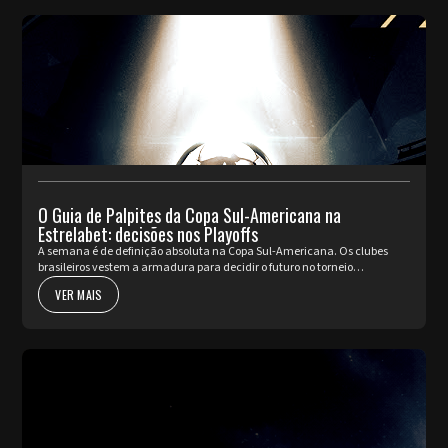
O Guia de Palpites da Copa Sul-Americana na
Estrelabet: decisões nos Playoffs
A semana é de definição absoluta na Copa Sul-Americana. Os clubes
brasileiros vestem a armadura para decidir o futuro no torneio
internacional diante da sua torcida, valendo a cobiçada vaga nas oi...
VER MAIS