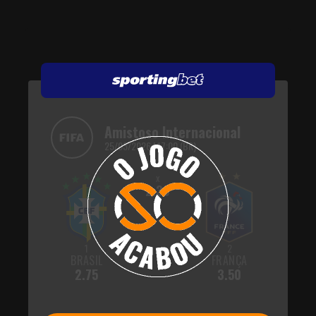
Amistoso Internacional
25/03/2026 | 17:00 (BR)
x
2.30
1
2
BRASIL
FRANÇA
2.75
3.50