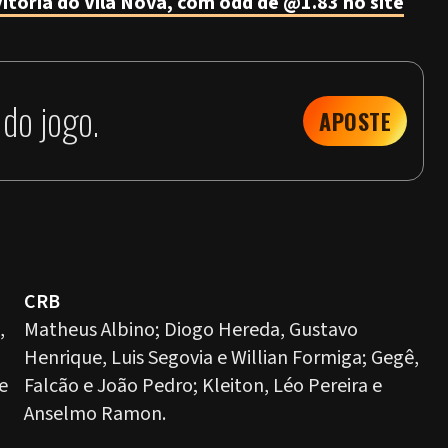
itória do Vila Nova, com odd de @1.83 no site
do jogo.
APOSTE
CRB
,
Matheus Albino; Diogo Hereda, Gustavo
Henrique, Luis Segovia e Willian Formiga; Gegê,
e
Falcão e João Pedro; Kleiton, Léo Pereira e
Anselmo Ramon.