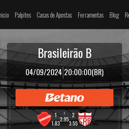
nicio
Palpites
Casas de Apostas
Ferramentas
Blog
R
Brasileirão B
|
04/09/2024
20:00:00
(BR)
2.95
1.83
3.55