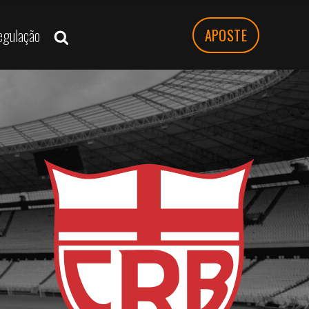
egulação
APOSTE