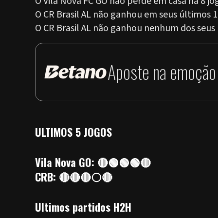
O Vila Nova FC GO não perde em casa há 8 jo
O CR Brasil AL não ganhou em seus últimos 1
O CR Brasil AL não ganhou nenhum dos seus ú
Aposte na emoção 
ULTIMOS 5 JOGOS
Vila Nova GO: 🔴🟢🟢🟢🔴
CRB: 🔴🔴🔴⚪🔴
Ultimos partidos H2H